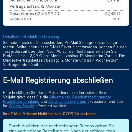
Monatliche Grundgebühr
3,99 €
Vertragslaufzeit: 12 Monate
Gesamtpreis (12 x 3,99 €)
47,88 €
enthaltene MwSt.
7,98 €
Detaillierte Produktbeschreibung
Sie haben sich dafür entschieden, ProMail 30 Tage kostenlos zu
testen. Sollte Ihnen unser E-Mail Paket nicht zusagen, können Sie den
Test jederzeit beenden. Nach Ablauf der Testphase erhalten Sie
ProMail für nur 3,99 € pro Monat - zahlbar 12 Monate im Voraus. Die
Mindestvertragslaufzeit beträgt 12 Monate und ist 4 Wochen zum
Vertragsende kündbar.
E-Mail Registrierung abschließen
Bitte bestätigen Sie durch Absenden dieses Formulares Ihre
Volljährigkeit, dass Sie die
Allgemeinen Geschäftsbedingungen
,
Produktbeschreibung
und
Datenschutzerklärung
akzeptieren und über
Ihr
Widerrufsrecht
informiert wurden.
Ihre E-Mail Adresse bleibt bis zum 07.09.26 kostenlos.
Durch Anklicken des nachstehenden Buttons geben Sie
eine verbindliche Bestellung ab. Nach der erfolgreichen