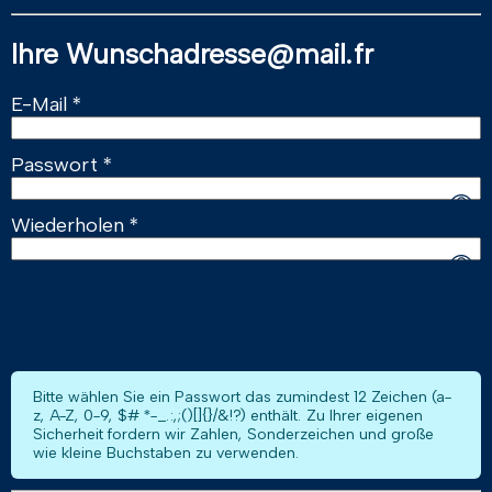
Ihre Wunschadresse@mail.fr
E-Mail
Passwort
Wiederholen
Bitte wählen Sie ein Passwort das zumindest 12 Zeichen (a-
z, A-Z, 0-9, $# *-_.:,;()[]{}/&!?) enthält. Zu Ihrer eigenen
Sicherheit fordern wir Zahlen, Sonderzeichen und große
wie kleine Buchstaben zu verwenden.